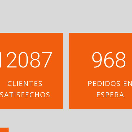
12200
977
CLIENTES
PEDIDOS E
SATISFECHOS
ESPERA