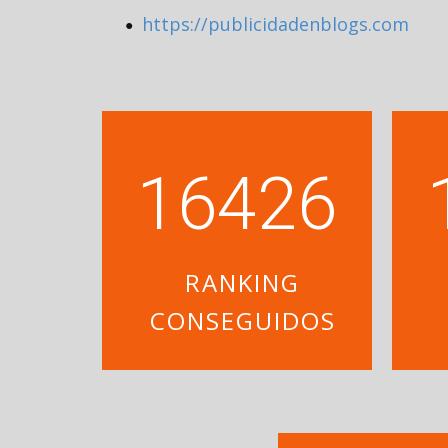
https://publicidadenblogs.com
●
16580
RANKING
CONSEGUIDOS